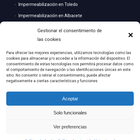
Impermeabilización en Toledo
Impermeabilización en Albacete
Impermeabilización en Cuenca
Gestionar el consentimiento de
Impermeabilización en Jaén
las cookies
Impermeabilización en Madrid
Para ofrecer las mejores experiencias, utilizamos tecnologías como las
Quiénes somos
cookies para almacenar y/o acceder a la información del dispositivo. El
consentimiento de estas tecnologías nos permitirá procesar datos como
Servicios
el comportamiento de navegación o las identificaciones únicas en este
Trabajos
sitio. No consentir o retirar el consentimiento, puede afectar
Contacto
negativamente a ciertas características y funciones.
Aceptar
Solo funcionales
© Copyright -
Impertome | Empresa de impermeabilización
- Web
Ver preferencias
diseñada por
Nuevas Ideas Web