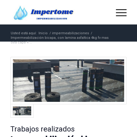
Usted está aquí:
Inicio
/
impermeabilizaciones
/
Impermeabilización bicapa, con lamina asfaltica 4kg fv mas
otra capa 4 ...
Trabajos realizados