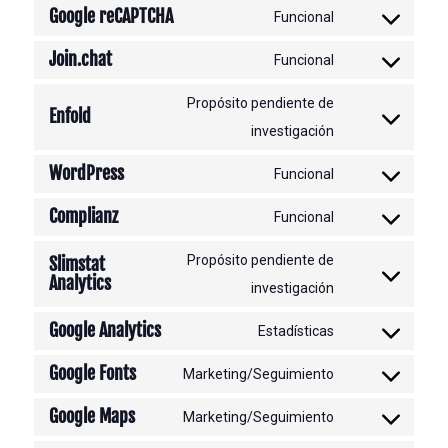
Google reCAPTCHA
Funcional
Consent
Join.chat
to
Funcional
Consent
service
to
Propósito pendiente de
Enfold
google-
service
Consent
investigación
recaptcha
join.chat
to
WordPress
Funcional
service
Consent
Complianz
enfold
to
Funcional
Consent
service
to
Propósito pendiente de
Slimstat
wordpress
Analytics
service
Consent
investigación
complianz
to
Google Analytics
Estadísticas
service
Consent
Google Fonts
slimstat-
to
Marketing/Seguimiento
Consent
analytics
service
Google Maps
to
Marketing/Seguimiento
google-
Consent
service