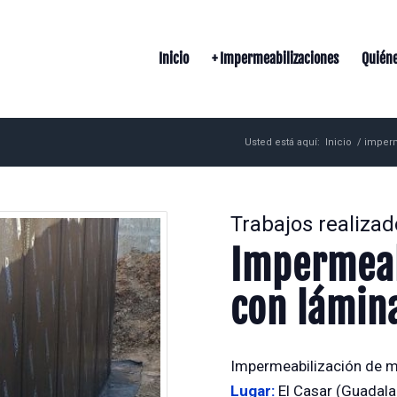
Inicio
+ Impermeabilizaciones
Quién
Usted está aquí:
Inicio
/
imperm
Trabajos realizad
Impermeab
con lámina
Impermeabilización de mu
Lugar:
El Casar (Guadala