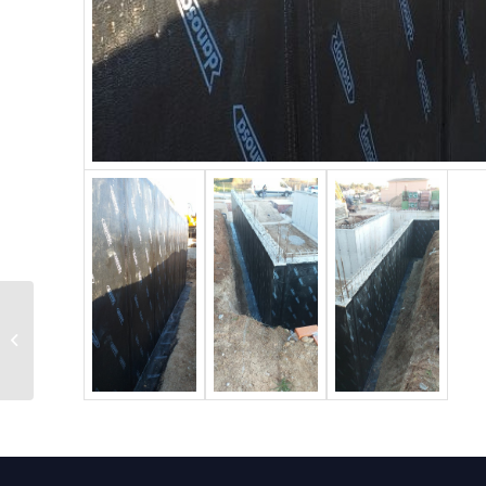
Impermeabilizacion con
lamina de PVC 1,2 FV
intemperie, anclada al
soporte ...