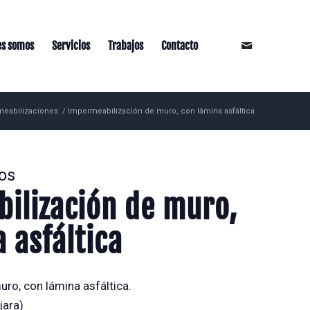
es somos
Servicios
Trabajos
Contacto
eabilizaciones
/
Impermeabilización de muro, con lámina asfáltica
os
ilización de muro,
 asfáltica
ro, con lámina asfáltica.
jara)