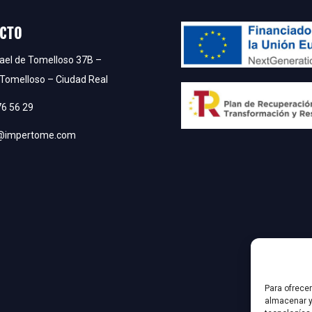
CTO
mael de Tomelloso 37B –
Tomelloso – Ciudad Real
76 56 29
o@impertome.com
Para ofrece
almacenar y